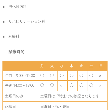
■ 消化器内科
■ リハビリテーション科
■ 麻酔科
診療時間
月
火
水
木
金
土
日
午前 9:00～12:30
◯
◯
◯
◯
◯
◯
×
午後 14:00～18:00
◯
◯
×
◯
◯
◯
×
土曜日のみ
土曜日は17時までの診療となります
休診日
日曜日・祝・祭日